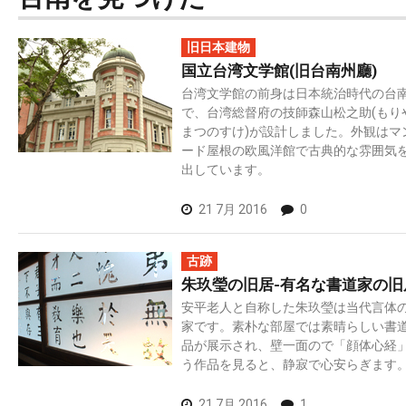
旧日本建物
国立台湾文学館(旧台南州廳)
台湾文学館の前身は日本統治時代の台
で、台湾総督府の技師森山松之助(もり
まつのすけ)が設計しました。外観はマ
ード屋根の欧風洋館で古典的な雰囲気
出しています。
21 7月 2016
0
古跡
朱玖瑩の旧居-有名な書道家の旧
安平老人と自称した朱玖瑩は当代言体
家です。素朴な部屋では素晴らしい書
品が展示され、壁一面ので「顔体心経
う作品を見ると、静寂で心安らぎます
21 7月 2016
1