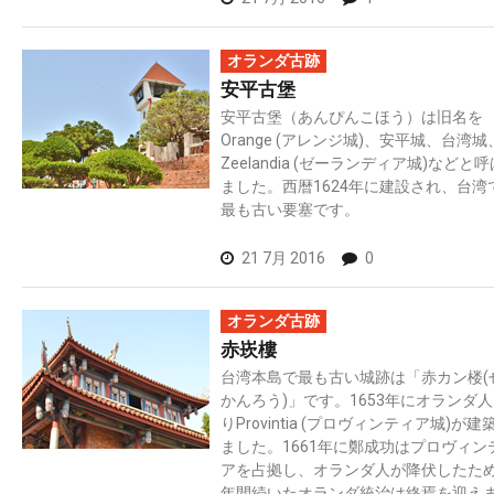
オランダ古跡
安平古堡
安平古堡（あんぴんこほう）は旧名を
Orange (アレンジ城)、安平城、台湾城
Zeelandia (ゼーランディア城)などと
ました。西暦1624年に建設され、台湾
最も古い要塞です。
21 7月 2016
0
オランダ古跡
赤崁樓
台湾本島で最も古い城跡は「赤カン楼(
かんろう)」です。1653年にオランダ
りProvintia (プロヴィンティア城)が建
ました。1661年に鄭成功はプロヴィン
アを占拠し、オランダ人が降伏したた
年間続いたオランダ統治は終焉を迎え