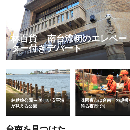
林百貨 ─ 南台湾初のエレベー
ター付きデパート
林默娘公園 ─ 美しい安平港
花園夜市は台南一の規模
が見える公園
誇る夜市です
台南を見つけた