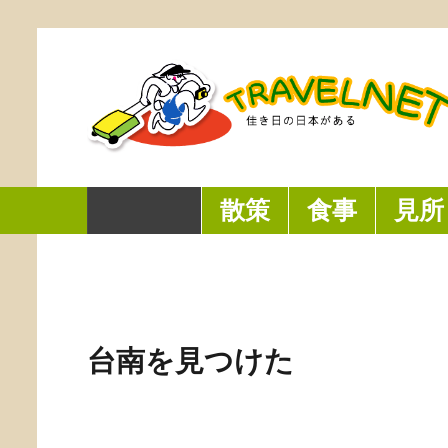
付
得
北
し
大
教
紀
や
な
で
ン
き
な
部
た
満
育
の
り
薬
作
ゴ
デ
牛
料
初
足
セ
洋
ス
膳
り
ー
パ
肉
理
の
な
ン
風
イ
の
ま
か
ー
料
の
神
料
タ
倉
ー
香
し
き
ト
理
店
社
理
ー
庫
ツ
り
た
氷
ホーム
散策
食事
見所
林默娘公園 ─ 美しい安平
花園
港が見える公園
を誇
台南を見つけた
国立台湾文学館(旧台南州廳)
台湾文学館の前身は日本統治時代の台南州庁で、台湾総