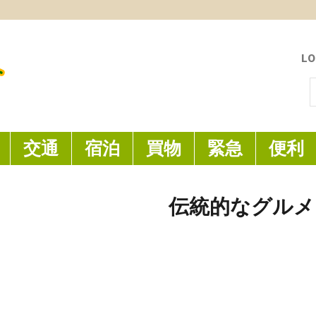
LO
索
交通
宿泊
買物
緊急
便利
夜市は台南一の規模
る夜市です
伝統的なグルメ
圓環頂粽子 ─ 台東産の月桃
な香がします
20 10月 2014
0
督府の技師森山松之助(もりやま