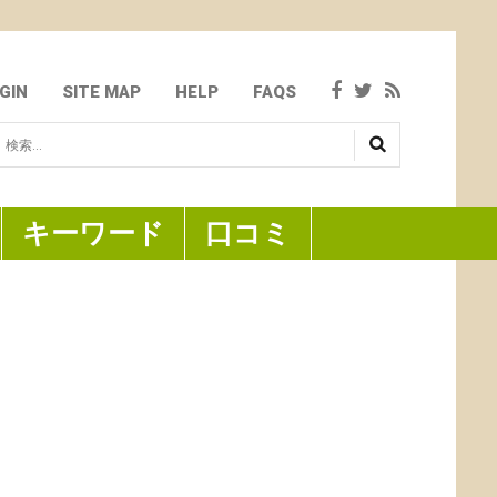
GIN
SITE MAP
HELP
FAQS
検
...
キーワード
口コミ
の葉を使い、月桃の独特