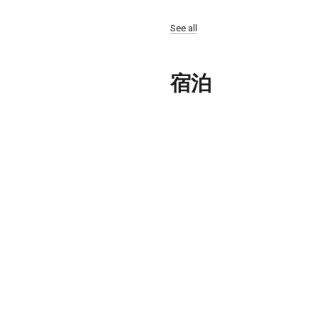
ックの最適な場
See all
です。1653年にオランダ人により
宿泊
1661年に鄭成功はプロヴィンティア
ランダ統治は終焉を迎えます。プ
行政機関となりました。
老林居 Rolling Inn ─
できるところ
20 10月 2014
0
微風山谷民宿 ─ 浮き木で
て、友達や家族を集まるに
20 10月 2014
0
佳佳西市場旅店 ─ 映画「