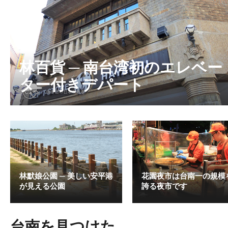
林百貨 ─ 南台湾初のエレベー
ター付きデパート
林默娘公園 ─ 美しい安平港
花園夜市は台南一の規模
が見える公園
誇る夜市です
台南を見つけた