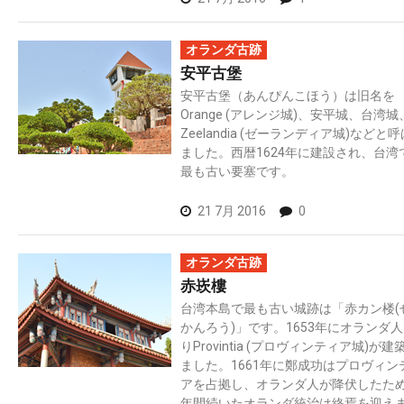
オランダ古跡
安平古堡
安平古堡（あんぴんこほう）は旧名を
Orange (アレンジ城)、安平城、台湾城
Zeelandia (ゼーランディア城)などと
ました。西暦1624年に建設され、台湾
最も古い要塞です。
21 7月 2016
0
オランダ古跡
赤崁樓
台湾本島で最も古い城跡は「赤カン楼(
かんろう)」です。1653年にオランダ
りProvintia (プロヴィンティア城)が建
ました。1661年に鄭成功はプロヴィン
アを占拠し、オランダ人が降伏したた
年間続いたオランダ統治は終焉を迎え