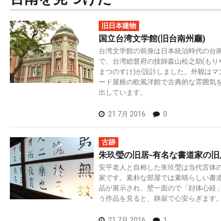
旧日本建物
国立台湾文学館(旧台南州廳)
台湾文学館の前身は日本統治時代の台
で、台湾総督府の技師森山松之助(もり
まつのすけ)が設計しました。外観はマ
ード屋根の欧風洋館で古典的な雰囲気
出しています。
21 7月 2016
0
古跡
朱玖瑩の旧居-有名な書道家の旧
安平老人と自称した朱玖瑩は当代言体
家です。素朴な部屋では素晴らしい書
品が展示され、壁一面ので「顔体心経
う作品を見ると、静寂で心安らぎます
21 7月 2016
1