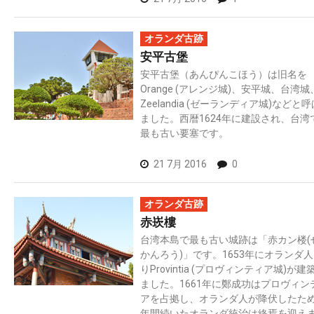
オランダ古跡
安平古堡
安平古堡（あんぴんこほう）は旧名を
Orange (アレンジ城)、安平城、台湾城
Zeelandia (ゼーランディア城)などと
ました。西暦1624年に建設され、台湾
最も古い要塞です。
21 7月 2016
0
オランダ古跡
赤崁樓
台湾本島で最も古い城跡は「赤カン楼(
かんろう)」です。1653年にオランダ
りProvintia (プロヴィンティア城)が建
ました。1661年に鄭成功はプロヴィン
アを占拠し、オランダ人が降伏したた
年間続いたオランダ統治は終焉を迎え