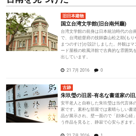
旧日本建物
国立台湾文学館(旧台南州廳)
台湾文学館の前身は日本統治時代の台
で、台湾総督府の技師森山松之助(もり
まつのすけ)が設計しました。外観はマ
ード屋根の欧風洋館で古典的な雰囲気
出しています。
21 7月 2016
0
古跡
朱玖瑩の旧居-有名な書道家の旧
安平老人と自称した朱玖瑩は当代言体
家です。素朴な部屋では素晴らしい書
品が展示され、壁一面ので「顔体心経
う作品を見ると、静寂で心安らぎます
21 7月 2016
1