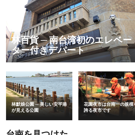
林百貨 ─ 南台湾初のエレベー
ター付きデパート
林默娘公園 ─ 美しい安平港
花園夜市は台南一の規模
が見える公園
誇る夜市です
台南を見つけた