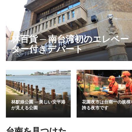
林百貨 ─ 南台湾初のエレベー
ター付きデパート
林默娘公園 ─ 美しい安平港
花園夜市は台南一の規模
が見える公園
誇る夜市です
台南を見つけた