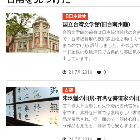
旧日本建物
国立台湾文学館(旧台南州廳)
台湾文学館の前身は日本統治時代の台
で、台湾総督府の技師森山松之助(もり
まつのすけ)が設計しました。外観はマ
ード屋根の欧風洋館で古典的な雰囲気
出しています。
21 7月 2016
0
古跡
朱玖瑩の旧居-有名な書道家の旧
安平老人と自称した朱玖瑩は当代言体
家です。素朴な部屋では素晴らしい書
品が展示され、壁一面ので「顔体心経
う作品を見ると、静寂で心安らぎます
21 7月 2016
1