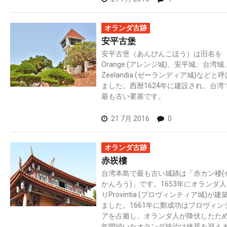
オランダ古跡
安平古堡
安平古堡（あんぴんこほう）は旧名を
Orange (アレンジ城)、安平城、台湾城
Zeelandia (ゼーランディア城)などと
ました。西暦1624年に建設され、台湾
最も古い要塞です。
21 7月 2016
0
オランダ古跡
赤崁樓
台湾本島で最も古い城跡は「赤カン楼(
かんろう)」です。1653年にオランダ
りProvintia (プロヴィンティア城)が建
ました。1661年に鄭成功はプロヴィン
アを占拠し、オランダ人が降伏したた
年間続いたオランダ統治は終焉を迎え