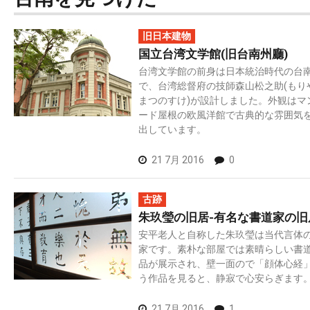
旧日本建物
国立台湾文学館(旧台南州廳)
台湾文学館の前身は日本統治時代の台
で、台湾総督府の技師森山松之助(もり
まつのすけ)が設計しました。外観はマ
ード屋根の欧風洋館で古典的な雰囲気
出しています。
21 7月 2016
0
古跡
朱玖瑩の旧居-有名な書道家の旧
安平老人と自称した朱玖瑩は当代言体
家です。素朴な部屋では素晴らしい書
品が展示され、壁一面ので「顔体心経
う作品を見ると、静寂で心安らぎます
21 7月 2016
1