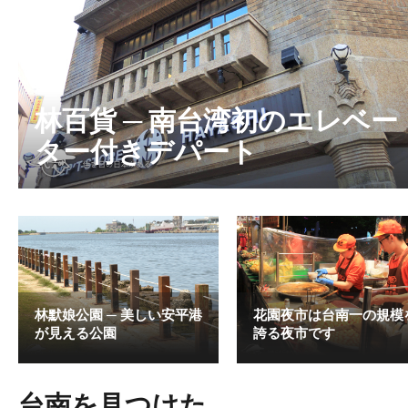
林百貨 ─ 南台湾初のエレベー
ター付きデパート
林默娘公園 ─ 美しい安平港
花園夜市は台南一の規模
が見える公園
誇る夜市です
台南を見つけた