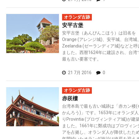
オランダ古跡
安平古堡
安平古堡（あんぴんこほう）は旧名を
Orange (アレンジ城)、安平城、台湾城
Zeelandia (ゼーランディア城)などと
ました。西暦1624年に建設され、台湾
最も古い要塞です。
21 7月 2016
0
オランダ古跡
赤崁樓
台湾本島で最も古い城跡は「赤カン楼(
かんろう)」です。1653年にオランダ
りProvintia (プロヴィンティア城)が建
ました。1661年に鄭成功はプロヴィン
アを占拠し、オランダ人が降伏したた
年間続いたオランダ統治は終焉を迎え