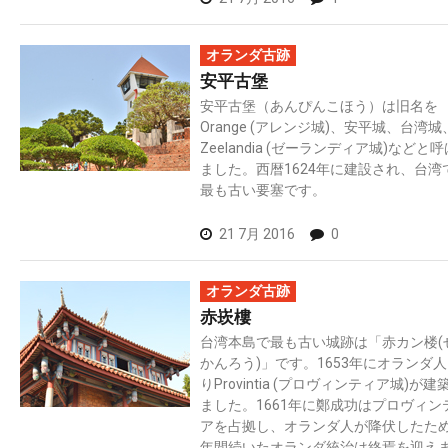
オランダ古跡
安平古堡
安平古堡（あんぴんこほう）は旧名を
Orange (アレンジ城)、安平城、台湾城
Zeelandia (ゼーランディア城)などと
ました。西暦1624年に建設され、台湾
最も古い要塞です。
21 7月 2016
0
オランダ古跡
赤崁樓
台湾本島で最も古い城跡は「赤カン楼(
かんろう)」です。1653年にオランダ
りProvintia (プロヴィンティア城)が建
ました。1661年に鄭成功はプロヴィン
アを占拠し、オランダ人が降伏したた
年間続いたオランダ統治は終焉を迎え