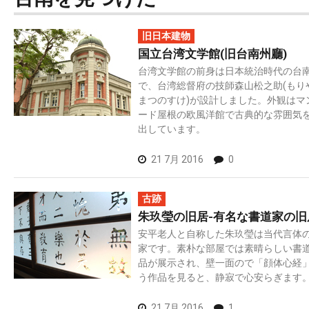
旧日本建物
国立台湾文学館(旧台南州廳)
台湾文学館の前身は日本統治時代の台
で、台湾総督府の技師森山松之助(もり
まつのすけ)が設計しました。外観はマ
ード屋根の欧風洋館で古典的な雰囲気
出しています。
21 7月 2016
0
古跡
朱玖瑩の旧居-有名な書道家の旧
安平老人と自称した朱玖瑩は当代言体
家です。素朴な部屋では素晴らしい書
品が展示され、壁一面ので「顔体心経
う作品を見ると、静寂で心安らぎます
21 7月 2016
1