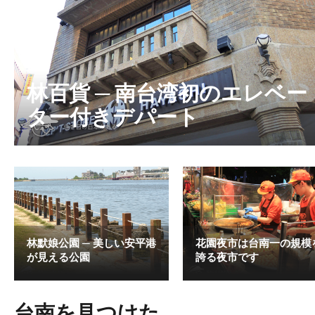
林百貨 ─ 南台湾初のエレベー
ター付きデパート
林默娘公園 ─ 美しい安平港
花園夜市は台南一の規模
が見える公園
誇る夜市です
台南を見つけた