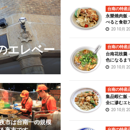
台南の特産
永樂燒肉飯 
べると食欲
20 10月 2
初のエレベー
榮吉炒牛肉
台南の特産
台南花枝羹 
肉料理
色になるま
20 10月 2
台南の特産
集品蝦仁飯 
全に滲むエ
20 10月 2
夜市は台南一の規模
台南の特産