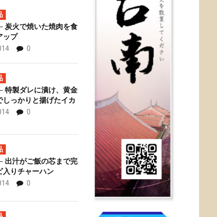
品
─ 炭火で焼いた焼肉を食
アップ
014
0
專賣店 ─ お得な牛
佟
品
─ 特製ダレに漬け、黄金
でしっかりと揚げたイカ
014
0
品
─ 出汁がご飯の芯まで完
ビ入りチャーハン
014
0
品