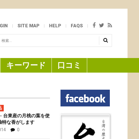
GIN
SITE MAP
HELP
FAQS
検
...
キーワード
口コミ
品
─ 台東産の月桃の葉を使
独特な香がします
014
0