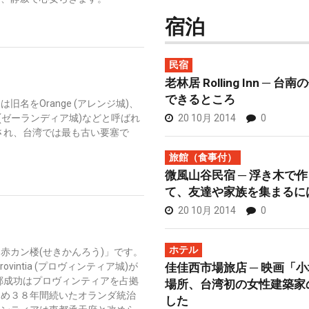
宿泊
民宿
老林居 Rolling Inn ─
できるところ
名をOrange (アレンジ城)、
20 10月 2014
0
a (ゼーランディア城)などと呼ばれ
設され、台湾では最も古い要塞で
旅館（食事付）
微風山谷民宿 ─ 浮き木で
て、友達や家族を集まるに
20 10月 2014
0
ホテル
赤カン楼(せきかんろう)」です。
佳佳西市場旅店 ─ 映画「
vintia (プロヴィンティア城)が
に鄭成功はプロヴィンティアを占拠
場所、台湾初の女性建築家
ため３８年間続いたオランダ統治
した