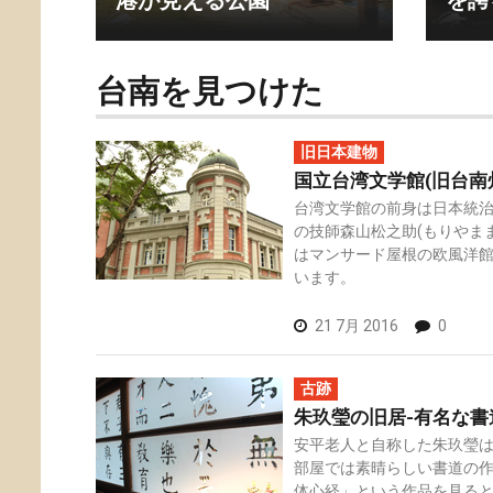
港が見える公園
を誇
台南を見つけた
旧日本建物
国立台湾文学館(旧台南
台湾文学館の前身は日本統
の技師森山松之助(もりやま
はマンサード屋根の欧風洋
います。
21 7月 2016
0
古跡
朱玖瑩の旧居-有名な書
安平老人と自称した朱玖瑩
部屋では素晴らしい書道の
体心経」という作品を見る