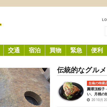
LO
索
交通
宿泊
買物
緊急
便利
伝統的なグルメ
台南の特産
圓環頂粽子 
い、月桃の
20 10月 2