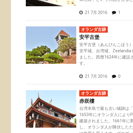
21 7月 2016
1
オランダ古跡
安平古堡
安平古堡（あんぴんこほう）は旧
安平城、台湾城、Zeelandi
ました。西暦1624年に建
す。
21 7月 2016
0
オランダ古跡
赤崁樓
台湾本島で最も古い城跡は「
1653年にオランダ人によりPro
建築されました。1661年
し、オランダ人が降伏した