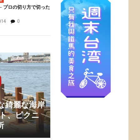
─ プロの切り方で切った
014
0
な綺麗な海岸
ート、ピクニ
所