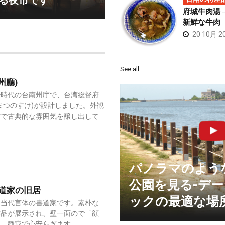
る夜市です
府城牛肉湯 
新鮮な牛肉
20 10月 2
See all
州廳)
治時代の台南州庁で、台湾総督府
まつのすけ)が設計しました。外観
館で古典的な雰囲気を醸し出して
パノラマのよう
公園を見る-デ
道家の旧居
ックの最適な場
は当代言体の書道家です。素朴な
作品が展示され、壁一面ので「顔
と、静寂で心安らぎます。