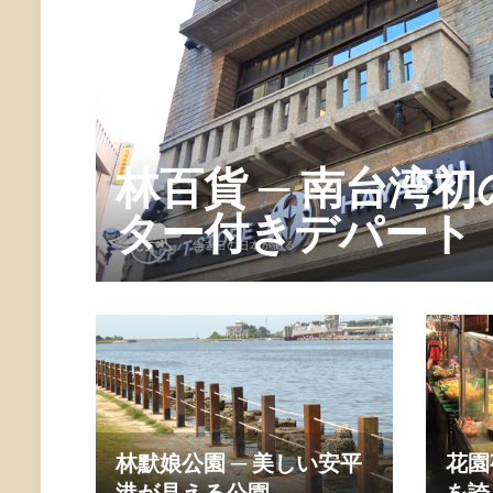
林百貨 ─ 南台湾
ター付きデパート
林默娘公園 ─ 美しい安平
花園