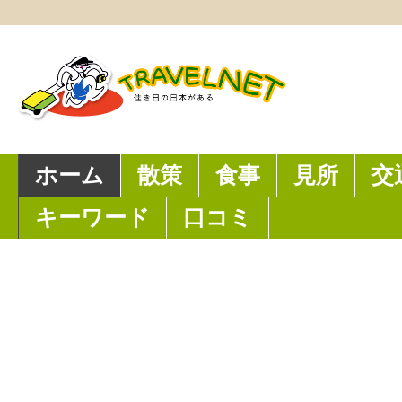
ホーム
散策
食事
見所
交
キーワード
口コミ