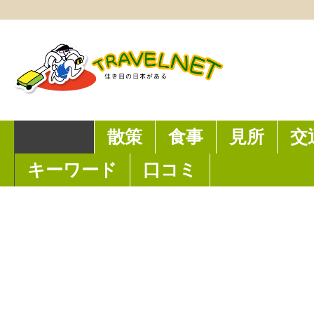
ホーム
散策
食事
見所
交
キーワード
口コミ