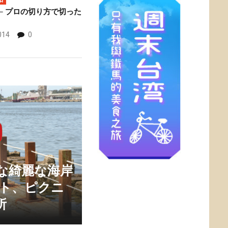
─ プロの切り方で切った
014
0
な綺麗な海岸
ート、ピクニ
所