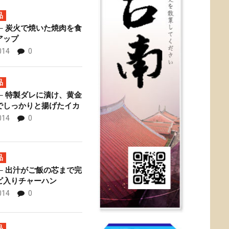
品
─ 炭火で焼いた焼肉を食
アップ
014
0
專賣店 ─ お得な牛
佟
品
─ 特製ダレに漬け、黄金
でしっかりと揚げたイカ
014
0
品
─ 出汁がご飯の芯まで完
ビ入りチャーハン
014
0
品