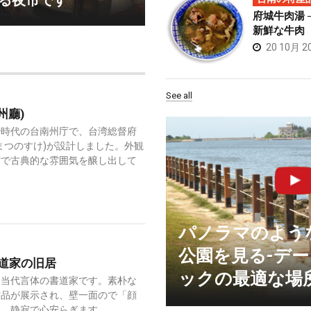
る夜市です
府城牛肉湯 
新鮮な牛肉
20 10月 2
See all
州廳)
治時代の台南州庁で、台湾総督府
まつのすけ)が設計しました。外観
館で古典的な雰囲気を醸し出して
パノラマのよう
公園を見る-デ
道家の旧居
ックの最適な場
は当代言体の書道家です。素朴な
作品が展示され、壁一面ので「顔
と、静寂で心安らぎます。