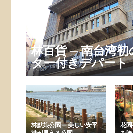
林百貨 ─ 南台湾
ター付きデパート
林默娘公園 ─ 美しい安平
花園