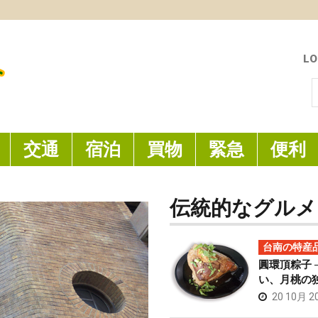
LO
索
交通
宿泊
買物
緊急
便利
伝統的なグルメ
台南の特産
圓環頂粽子 
い、月桃の
20 10月 2