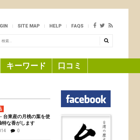
GIN
SITE MAP
HELP
FAQS
検
...
キーワード
口コミ
品
─ 台東産の月桃の葉を使
独特な香がします
014
0