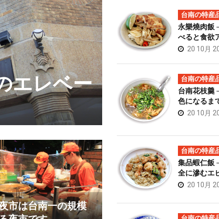
台南の特産
永樂燒肉飯 
べると食欲
20 10月 2
初のエレベー
榮吉炒牛肉
台南の特産
台南花枝羹 
肉料理
色になるま
20 10月 2
台南の特産
集品蝦仁飯 
全に滲むエ
20 10月 2
夜市は台南一の規模
台南の特産