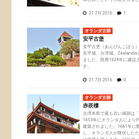
21 7月 2016
1
オランダ古跡
安平古堡
安平古堡（あんぴんこほう）は旧
安平城、台湾城、Zeelandi
ました。西暦1624年に建
す。
21 7月 2016
0
オランダ古跡
赤崁樓
台湾本島で最も古い城跡は「
1653年にオランダ人によりPro
建築されました。1661年
し、オランダ人が降伏した