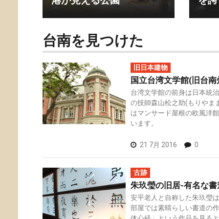
港が見える公園
を誇
台南を見つけた
旧日本建物
国立台湾文学館(旧台南
台湾文学館の前身は日本統
の技師森山松之助(もりやま
はマンサード屋根の欧風洋
います。
21 7月 2016
0
古跡
朱玖瑩の旧居-有名な書
安平老人と自称した朱玖瑩
部屋では素晴らしい書道の
体心経」という作品を見る