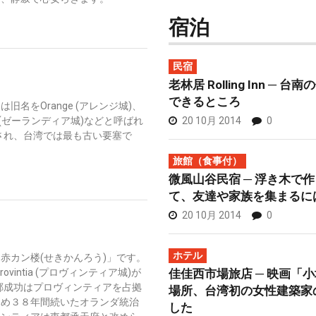
宿泊
民宿
老林居 Rolling Inn ─
できるところ
名をOrange (アレンジ城)、
20 10月 2014
0
a (ゼーランディア城)などと呼ばれ
設され、台湾では最も古い要塞で
旅館（食事付）
微風山谷民宿 ─ 浮き木で
て、友達や家族を集まるに
20 10月 2014
0
ホテル
赤カン楼(せきかんろう)」です。
佳佳西市場旅店 ─ 映画「
vintia (プロヴィンティア城)が
に鄭成功はプロヴィンティアを占拠
場所、台湾初の女性建築家
ため３８年間続いたオランダ統治
した