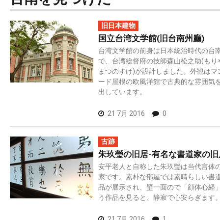
旧日本建物
国立台湾文学館(旧台南州廳)
台湾文学館の前身は日本統治時代の台
で、台湾総督府の技師森山松之助(もり
まつのすけ)が設計しました。外観はマ
ード屋根の欧風洋館で古典的な雰囲気
出しています。
21 7月 2016
0
古跡
朱玖瑩の旧居-有名な書道家の旧
安平老人と自称した朱玖瑩は当代言体
家です。素朴な部屋では素晴らしい書
品が展示され、壁一面ので「顔体心経
う作品を見ると、静寂で心安らぎます
21 7月 2016
1