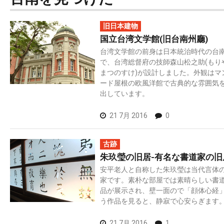
旧日本建物
国立台湾文学館(旧台南州廳)
台湾文学館の前身は日本統治時代の台
で、台湾総督府の技師森山松之助(もり
まつのすけ)が設計しました。外観はマ
ード屋根の欧風洋館で古典的な雰囲気
出しています。
21 7月 2016
0
古跡
朱玖瑩の旧居-有名な書道家の旧
安平老人と自称した朱玖瑩は当代言体
家です。素朴な部屋では素晴らしい書
品が展示され、壁一面ので「顔体心経
う作品を見ると、静寂で心安らぎます
21 7月 2016
1