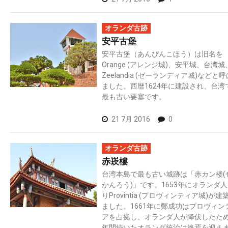
オランダ古跡
安平古堡
安平古堡（あんぴんこほう）は旧名を
Orange (アレンジ城)、安平城、台湾城
Zeelandia (ゼーランディア城)などと
ました。西暦1624年に建設され、台湾
最も古い要塞です。
21 7月 2016
0
オランダ古跡
赤崁樓
台湾本島で最も古い城跡は「赤カン楼(
かんろう)」です。1653年にオランダ
りProvintia (プロヴィンティア城)が建
ました。1661年に鄭成功はプロヴィン
アを占拠し、オランダ人が降伏したた
年間続いたオランダ統治は終焉を迎え