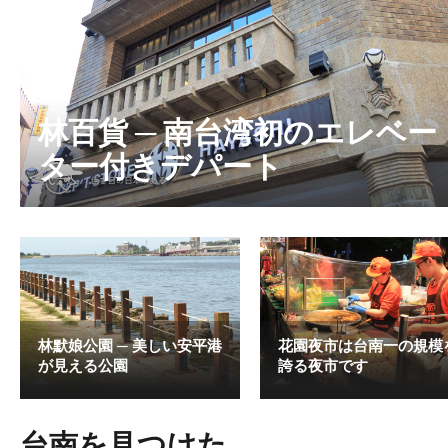
林百貨 ─ 南台湾初のエレベー
ター付きデパート
林默娘公園 ─ 美しい安平港
花園夜市は台南一の規模
が見える公園
誇る夜市です
台南を見つけた