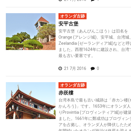
オランダ古跡
安平古堡
安平古堡（あんぴんこほう）は旧名を
Orange (アレンジ城)、安平城、台湾城
Zeelandia (ゼーランディア城)などと
ました。西暦1624年に建設され、台湾
最も古い要塞です。
21 7月 2016
0
オランダ古跡
赤崁樓
台湾本島で最も古い城跡は「赤カン楼(
かんろう)」です。1653年にオランダ
りProvintia (プロヴィンティア城)が建
ました。1661年に鄭成功はプロヴィン
アを占拠し、オランダ人が降伏したた
年間続いたオランダ統治は終焉を迎え