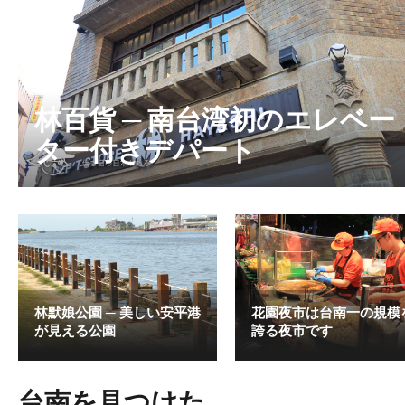
林百貨 ─ 南台湾初のエレベー
ター付きデパート
林默娘公園 ─ 美しい安平港
花園夜市は台南一の規模
が見える公園
誇る夜市です
台南を見つけた