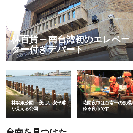
林百貨 ─ 南台湾初のエレベー
ター付きデパート
林默娘公園 ─ 美しい安平港
花園夜市は台南一の規模
が見える公園
誇る夜市です
台南を見つけた