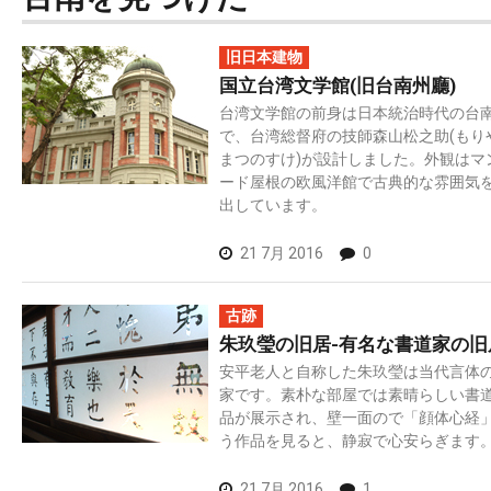
旧日本建物
国立台湾文学館(旧台南州廳)
台湾文学館の前身は日本統治時代の台
で、台湾総督府の技師森山松之助(もり
まつのすけ)が設計しました。外観はマ
ード屋根の欧風洋館で古典的な雰囲気
出しています。
21 7月 2016
0
古跡
朱玖瑩の旧居-有名な書道家の旧
安平老人と自称した朱玖瑩は当代言体
家です。素朴な部屋では素晴らしい書
品が展示され、壁一面ので「顔体心経
う作品を見ると、静寂で心安らぎます
21 7月 2016
1