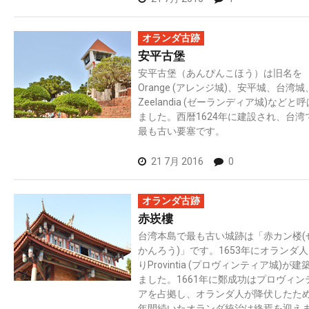
オランダ古跡
安平古堡
安平古堡（あんぴんこほう）は旧名を
Orange (アレンジ城)、安平城、台湾城
Zeelandia (ゼーランディア城)などと
ました。西暦1624年に建設され、台湾
最も古い要塞です。
21 7月 2016
0
オランダ古跡
赤崁樓
台湾本島で最も古い城跡は「赤カン楼(
かんろう)」です。1653年にオランダ
りProvintia (プロヴィンティア城)が建
ました。1661年に鄭成功はプロヴィン
アを占拠し、オランダ人が降伏したた
年間続いたオランダ統治は終焉を迎え