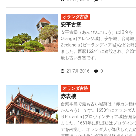
オランダ古跡
安平古堡
安平古堡（あんぴんこほう）は旧名を
Orange (アレンジ城)、安平城、台湾城
Zeelandia (ゼーランディア城)などと
ました。西暦1624年に建設され、台湾
最も古い要塞です。
21 7月 2016
0
オランダ古跡
赤崁樓
台湾本島で最も古い城跡は「赤カン楼(
かんろう)」です。1653年にオランダ
りProvintia (プロヴィンティア城)が建
ました。1661年に鄭成功はプロヴィン
アを占拠し、オランダ人が降伏したた
年間続いたオランダ統治は終焉を迎え