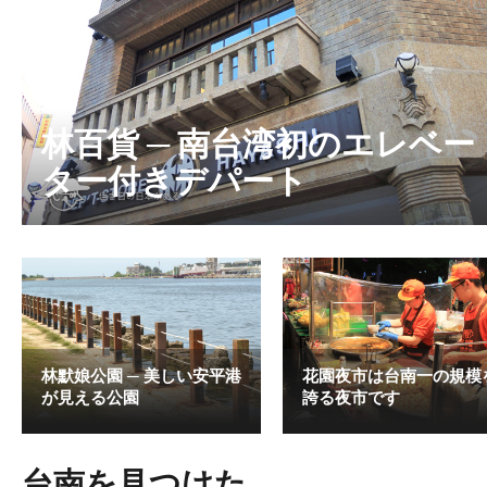
林百貨 ─ 南台湾初のエレベー
ター付きデパート
林默娘公園 ─ 美しい安平港
花園夜市は台南一の規模
が見える公園
誇る夜市です
台南を見つけた