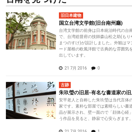
旧日本建物
国立台湾文学館(旧台南州廳)
台湾文学館の前身は日本統治時代の台
で、台湾総督府の技師森山松之助(もり
まつのすけ)が設計しました。外観はマ
ード屋根の欧風洋館で古典的な雰囲気
出しています。
21 7月 2016
0
古跡
朱玖瑩の旧居-有名な書道家の旧
安平老人と自称した朱玖瑩は当代言体
家です。素朴な部屋では素晴らしい書
品が展示され、壁一面ので「顔体心経
う作品を見ると、静寂で心安らぎます
21 7月 2016
1