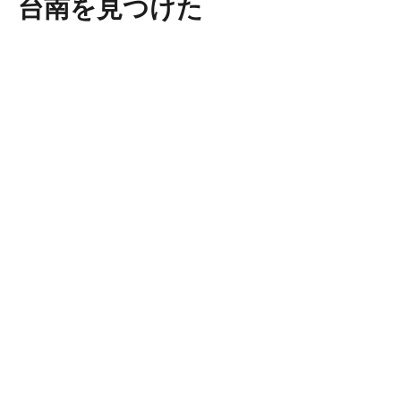
台南を見つけた
国立台湾文学館(旧台南州廳)
台湾文学館の前身は日本統治時代の台
で、台湾総督府の技師森山松之助(もり
まつのすけ)が設計しました。外観はマ
ード屋根の欧風洋館で古典的な雰囲気
出しています。
21 7月 2016
0
朱玖瑩の旧居-有名な書道家の旧居
安平老人と自称した朱玖瑩は当代言体の書道家です。素朴な部屋
晴らしい書道の作品が展示され、壁一面ので「顔体心経」という
見ると、静寂で心安らぎます。
21 7月 2016
1