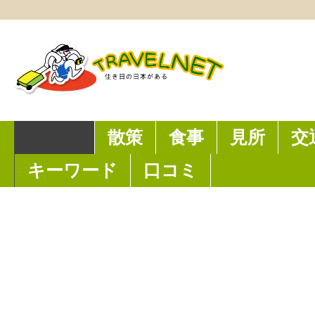
台
タ
湾
ー
に
付
お
き
佟
け
デ
記
る
パ
ホーム
散策
食事
見所
交
餡
日
ー
餅
本
ト
キーワード
口コミ
粥
人
坊-
が
中
建
国
立
北
し