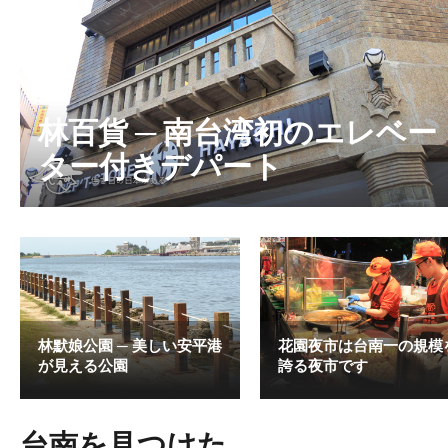
林百貨 ─ 南台湾初のエレベー
ター付きデパート
林默娘公園 ─ 美しい安平港
花園夜市は台南一の規模
が見える公園
誇る夜市です
台南を見つけた