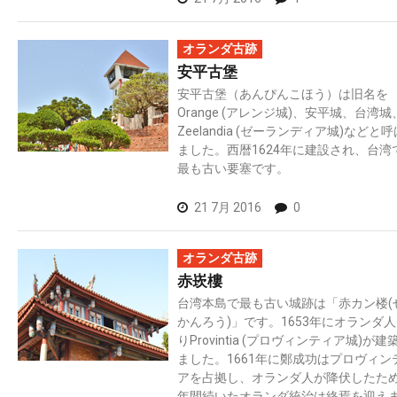
オランダ古跡
安平古堡
安平古堡（あんぴんこほう）は旧名を
Orange (アレンジ城)、安平城、台湾城
Zeelandia (ゼーランディア城)などと
ました。西暦1624年に建設され、台湾
最も古い要塞です。
21 7月 2016
0
オランダ古跡
赤崁樓
台湾本島で最も古い城跡は「赤カン楼(
かんろう)」です。1653年にオランダ
りProvintia (プロヴィンティア城)が建
ました。1661年に鄭成功はプロヴィン
アを占拠し、オランダ人が降伏したた
年間続いたオランダ統治は終焉を迎え