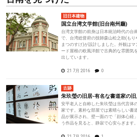
旧日本建物
国立台湾文学館(旧台南州廳)
台湾文学館の前身は日本統治時代の台
で、台湾総督府の技師森山松之助(もり
まつのすけ)が設計しました。外観はマ
ード屋根の欧風洋館で古典的な雰囲気
出しています。
21 7月 2016
0
古跡
朱玖瑩の旧居-有名な書道家の旧
安平老人と自称した朱玖瑩は当代言体
家です。素朴な部屋では素晴らしい書
品が展示され、壁一面ので「顔体心経
う作品を見ると、静寂で心安らぎます
21 7月 2016
1