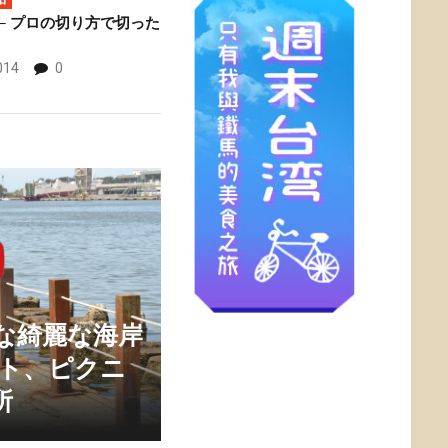
─ プロの切り方で切った
014
0
な綺麗な海岸
ート、ピクニ
所