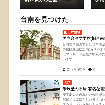
港が見える公園
を誇
台南を見つけた
旧日本建物
国立台湾文学館(旧台南
台湾文学館の前身は日本統
の技師森山松之助(もりやま
はマンサード屋根の欧風洋
います。
21 7月 2016
0
古跡
朱玖瑩の旧居-有名な書
安平老人と自称した朱玖瑩
部屋では素晴らしい書道の
体心経」という作品を見る