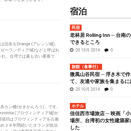
宿泊
民宿
老林居 Rolling Inn ─
できるところ
名をOrange (アレンジ城)、
20 10月 2014
0
a (ゼーランディア城)などと呼ばれ
設され、台湾では最も古い要塞で
旅館（食事付）
微風山谷民宿 ─ 浮き木で
て、友達や家族を集まるに
20 10月 2014
0
ホテル
赤カン楼(せきかんろう)」です。
佳佳西市場旅店 ─ 映画「
vintia (プロヴィンティア城)が
に鄭成功はプロヴィンティアを占拠
場所、台湾初の女性建築家
ため３８年間続いたオランダ統治
した