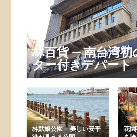
林百貨 ─ 南台湾
ター付きデパート
林默娘公園 ─ 美しい安平
花園