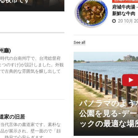
る夜市です
府城牛肉湯 
新鮮な牛肉
20 10月 2
See all
州廳)
治時代の台南州庁で、台湾総督府
まつのすけ)が設計しました。外観
館で古典的な雰囲気を醸し出して
パノラマのよう
公園を見る-デ
道家の旧居
ックの最適な場
は当代言体の書道家です。素朴な
作品が展示され、壁一面ので「顔
と、静寂で心安らぎます。