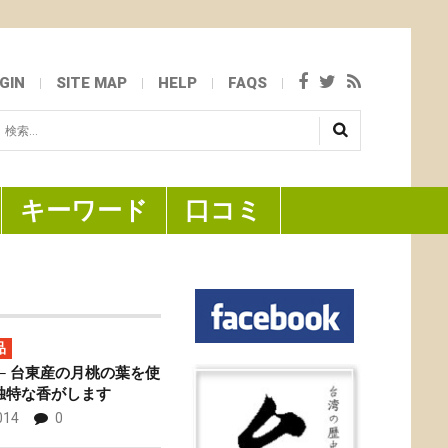
GIN
SITE MAP
HELP
FAQS
検
...
キーワード
口コミ
品
─ 台東産の月桃の葉を使
独特な香がします
014
0