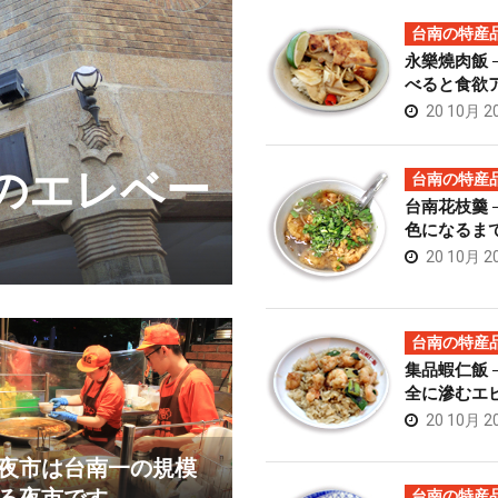
台南の特産
永樂燒肉飯 
べると食欲
20 10月 2
初のエレベー
榮吉炒牛肉
台南の特産
台南花枝羹 
肉料理
色になるま
20 10月 2
台南の特産
集品蝦仁飯 
全に滲むエ
20 10月 2
夜市は台南一の規模
台南の特産