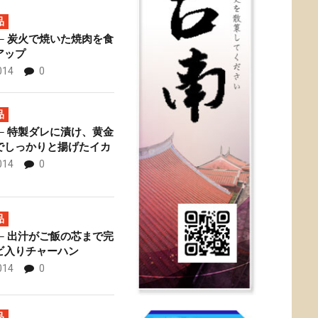
品
─ 炭火で焼いた焼肉を食
アップ
014
0
專賣店 ─ お得な牛
佟
品
─ 特製ダレに漬け、黄金
でしっかりと揚げたイカ
014
0
品
─ 出汁がご飯の芯まで完
ビ入りチャーハン
014
0
品