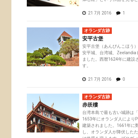
21 7月 2016
1
オランダ古跡
安平古堡
安平古堡（あんぴんこほう）は旧
安平城、台湾城、Zeelandi
ました。西暦1624年に建
す。
21 7月 2016
0
オランダ古跡
赤崁樓
台湾本島で最も古い城跡は「
1653年にオランダ人によりPro
建築されました。1661年
し、オランダ人が降伏した