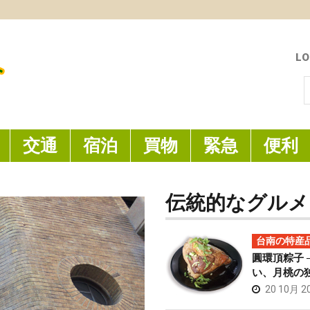
LO
索
交通
宿泊
買物
緊急
便利
伝統的なグルメ
台南の特産
圓環頂粽子 
い、月桃の
20 10月 2