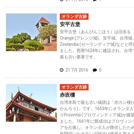
オランダ古跡
安平古堡
安平古堡（あんぴんこほう）は旧名を
Orange (アレンジ城)、安平城、台湾城
Zeelandia (ゼーランディア城)などと
ました。西暦1624年に建設され、台湾
最も古い要塞です。
21 7月 2016
0
オランダ古跡
赤崁樓
台湾本島で最も古い城跡は「赤カン楼(
かんろう)」です。1653年にオランダ
りProvintia (プロヴィンティア城)が建
ました。1661年に鄭成功はプロヴィン
アを占拠し、オランダ人が降伏したた
年間続いたオランダ統治は終焉を迎え