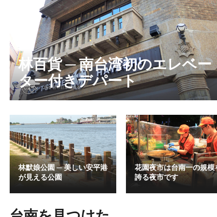
林百貨 ─ 南台湾初のエレベー
ター付きデパート
林默娘公園 ─ 美しい安平港
花園夜市は台南一の規模
が見える公園
誇る夜市です
台南を見つけた