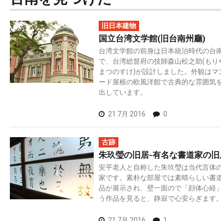
旧日本建物
国立台湾文学館(旧台南州廳)
台湾文学館の前身は日本統治時代の台
で、台湾総督府の技師森山松之助(もり
まつのすけ)が設計しました。外観はマ
ード屋根の欧風洋館で古典的な雰囲気
出しています。
21 7月 2016
0
古跡
朱玖瑩の旧居-有名な書道家の旧
安平老人と自称した朱玖瑩は当代言体
家です。素朴な部屋では素晴らしい書
品が展示され、壁一面ので「顔体心経
う作品を見ると、静寂で心安らぎます
21 7月 2016
1