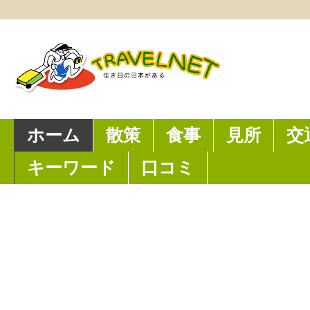
ホーム
散策
食事
見所
交
キーワード
口コミ