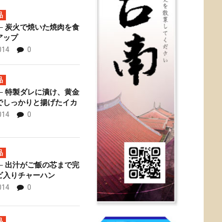
品
─ 炭火で焼いた焼肉を食
アップ
014
0
專賣店 ─ お得な牛
佟
品
─ 特製ダレに漬け、黄金
でしっかりと揚げたイカ
014
0
品
─ 出汁がご飯の芯まで完
ビ入りチャーハン
014
0
品