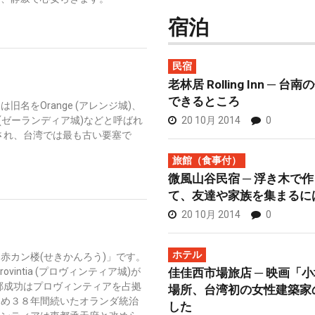
宿泊
民宿
老林居 Rolling Inn ─
できるところ
名をOrange (アレンジ城)、
20 10月 2014
0
a (ゼーランディア城)などと呼ばれ
設され、台湾では最も古い要塞で
旅館（食事付）
微風山谷民宿 ─ 浮き木で
て、友達や家族を集まるに
20 10月 2014
0
ホテル
赤カン楼(せきかんろう)」です。
佳佳西市場旅店 ─ 映画「
vintia (プロヴィンティア城)が
に鄭成功はプロヴィンティアを占拠
場所、台湾初の女性建築家
ため３８年間続いたオランダ統治
した