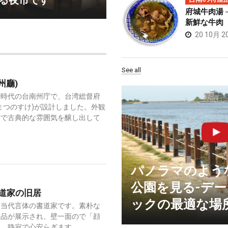
る夜市です
府城牛肉湯 
新鮮な牛肉
20 10月 2
See all
州廳)
治時代の台南州庁で、台湾総督府
まつのすけ)が設計しました。外観
館で古典的な雰囲気を醸し出して
パノラマのよう
公園を見る-デ
道家の旧居
ックの最適な場
は当代言体の書道家です。素朴な
作品が展示され、壁一面ので「顔
と、静寂で心安らぎます。