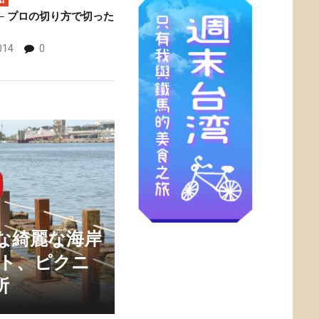
─ プロの切り方で切った
014
0
な綺麗な海岸
ート、ピクニ
所