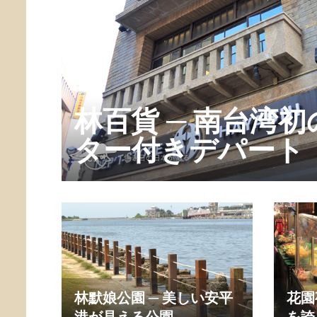
林百貨 ─ 南台湾
ター付きデパート
林默娘公園 ─ 美しい安平
花園