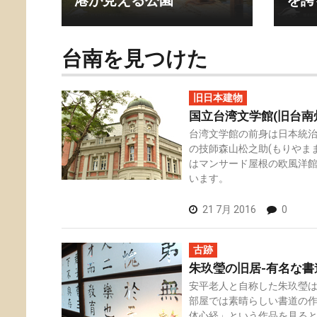
港が見える公園
を誇
台南を見つけた
旧日本建物
国立台湾文学館(旧台南
台湾文学館の前身は日本統
の技師森山松之助(もりやま
はマンサード屋根の欧風洋
います。
21 7月 2016
0
古跡
朱玖瑩の旧居-有名な書
安平老人と自称した朱玖瑩
部屋では素晴らしい書道の
体心経」という作品を見る