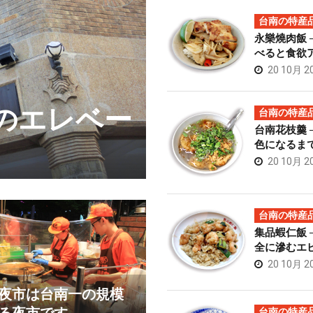
台南の特産
永樂燒肉飯 
べると食欲
20 10月 2
初のエレベー
榮吉炒牛肉
台南の特産
台南花枝羹 
肉料理
色になるま
20 10月 2
台南の特産
集品蝦仁飯 
全に滲むエ
20 10月 2
夜市は台南一の規模
台南の特産