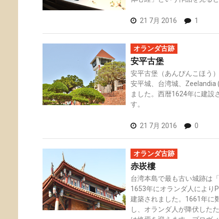
21 7月 2016
1
オランダ古跡
安平古堡
安平古堡（あんぴんこほう）は旧
安平城、台湾城、Zeelandi
ました。西暦1624年に建
す。
21 7月 2016
0
オランダ古跡
赤崁樓
台湾本島で最も古い城跡は「
1653年にオランダ人によりPro
建築されました。1661年
し、オランダ人が降伏した