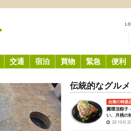
LO
索
交通
宿泊
買物
緊急
便利
伝統的なグルメ
台南の特産
圓環頂粽子 
い、月桃の
20 10月 2