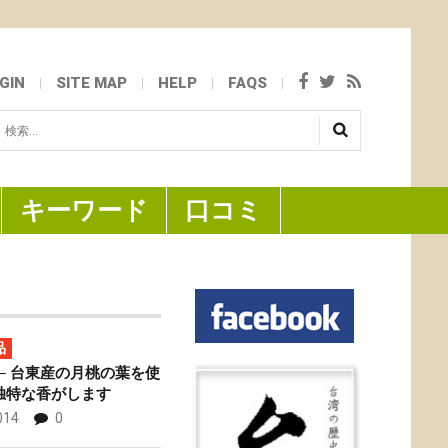
GIN
SITE MAP
HELP
FAQS
検
...
キーワード
口コミ
品
─ 台東産の月桃の葉を使
独特な香がします
014
0