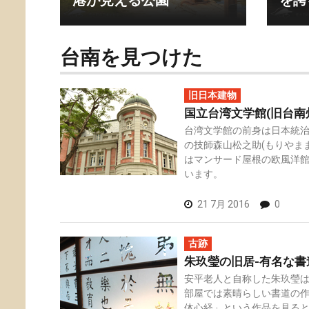
港が見える公園
を誇
台南を見つけた
旧日本建物
国立台湾文学館(旧台南
台湾文学館の前身は日本統
の技師森山松之助(もりやま
はマンサード屋根の欧風洋
います。
21 7月 2016
0
古跡
朱玖瑩の旧居-有名な書
安平老人と自称した朱玖瑩
部屋では素晴らしい書道の
体心経」という作品を見る