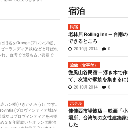
宿泊
民宿
老林居 Rolling Inn ─
できるところ
名をOrange (アレンジ城)、
20 10月 2014
0
a (ゼーランディア城)などと呼ばれ
設され、台湾では最も古い要塞で
旅館（食事付）
微風山谷民宿 ─ 浮き木で
て、友達や家族を集まるに
20 10月 2014
0
ホテル
赤カン楼(せきかんろう)」です。
佳佳西市場旅店 ─ 映画「
vintia (プロヴィンティア城)が
に鄭成功はプロヴィンティアを占拠
場所、台湾初の女性建築家
ため３８年間続いたオランダ統治
した