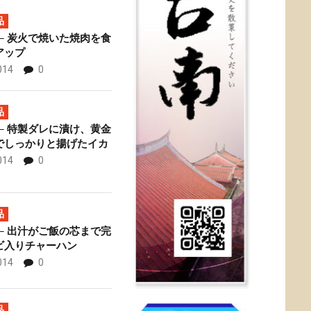
品
─ 炭火で焼いた焼肉を食
アップ
014
0
專賣店 ─ お得な牛
佟
品
─ 特製ダレに漬け、黄金
でしっかりと揚げたイカ
014
0
品
─ 出汁がご飯の芯まで完
ビ入りチャーハン
014
0
品