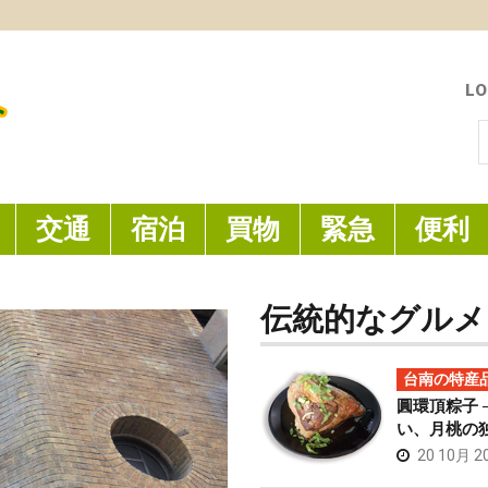
LO
索
交通
宿泊
買物
緊急
便利
伝統的なグルメ
台南の特産
圓環頂粽子 
い、月桃の
20 10月 2