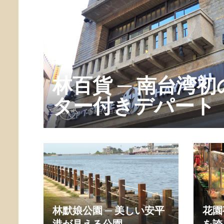
林百貨 ─ 南台湾
ター付きデパート
林默娘公園 ─ 美しい安平
花園