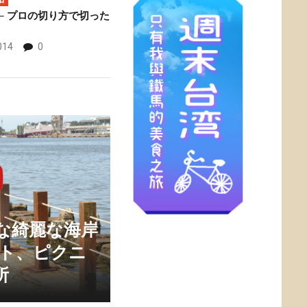
─ プロの切り方で切った
014
0
な綺麗な海岸
ート、ピクニ
所