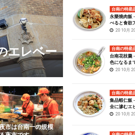
台南の特産
永樂燒肉飯 
べると食欲
20 10月 2
初のエレベー
榮吉炒牛肉
台南の特産
台南花枝羹 
肉料理
色になるま
20 10月 2
台南の特産
集品蝦仁飯 
全に滲むエ
20 10月 2
夜市は台南一の規模
台南の特産