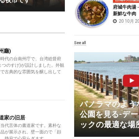
る夜市です
府城牛肉湯 
新鮮な牛肉
20 10月 2
See all
州廳)
治時代の台南州庁で、台湾総督府
まつのすけ)が設計しました。外観
館で古典的な雰囲気を醸し出して
パノラマのよう
公園を見る-デ
道家の旧居
ックの最適な場
は当代言体の書道家です。素朴な
作品が展示され、壁一面ので「顔
と、静寂で心安らぎます。