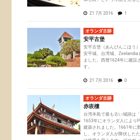
21 7月 2016
1
オランダ古跡
安平古堡
安平古堡（あんぴんこほう）は旧
安平城、台湾城、Zeelandi
ました。西暦1624年に建
す。
21 7月 2016
0
オランダ古跡
赤崁樓
台湾本島で最も古い城跡は「
1653年にオランダ人によりPro
建築されました。1661年
し、オランダ人が降伏した