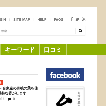
GIN
SITE MAP
HELP
FAQS
検
...
キーワード
口コミ
品
─ 台東産の月桃の葉を使
独特な香がします
014
0