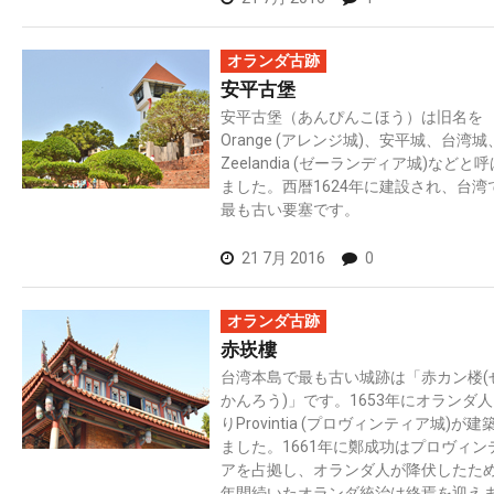
オランダ古跡
安平古堡
安平古堡（あんぴんこほう）は旧名を
Orange (アレンジ城)、安平城、台湾城
Zeelandia (ゼーランディア城)などと
ました。西暦1624年に建設され、台湾
最も古い要塞です。
21 7月 2016
0
オランダ古跡
赤崁樓
台湾本島で最も古い城跡は「赤カン楼(
かんろう)」です。1653年にオランダ
りProvintia (プロヴィンティア城)が建
ました。1661年に鄭成功はプロヴィン
アを占拠し、オランダ人が降伏したた
年間続いたオランダ統治は終焉を迎え