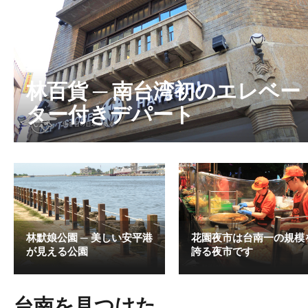
林百貨 ─ 南台湾初のエレベー
ター付きデパート
林默娘公園 ─ 美しい安平港
花園夜市は台南一の規模
が見える公園
誇る夜市です
台南を見つけた