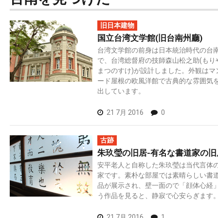
旧日本建物
国立台湾文学館(旧台南州廳)
台湾文学館の前身は日本統治時代の台
で、台湾総督府の技師森山松之助(もり
まつのすけ)が設計しました。外観はマ
ード屋根の欧風洋館で古典的な雰囲気
出しています。
21 7月 2016
0
古跡
朱玖瑩の旧居-有名な書道家の旧
安平老人と自称した朱玖瑩は当代言体
家です。素朴な部屋では素晴らしい書
品が展示され、壁一面ので「顔体心経
う作品を見ると、静寂で心安らぎます
21 7月 2016
1