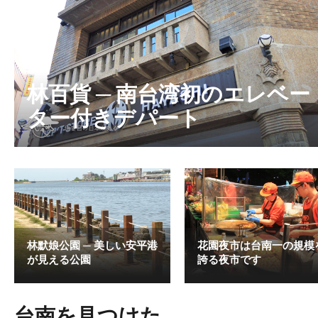
林百貨 ─ 南台湾初のエレベー
ター付きデパート
林默娘公園 ─ 美しい安平港
花園夜市は台南一の規模
が見える公園
誇る夜市です
台南を見つけた