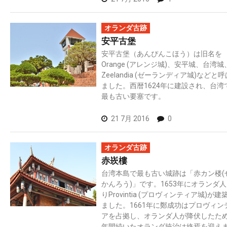
オランダ古跡
安平古堡
安平古堡（あんぴんこほう）は旧名を
Orange (アレンジ城)、安平城、台湾城
Zeelandia (ゼーランディア城)などと
ました。西暦1624年に建設され、台湾
最も古い要塞です。
21 7月 2016
0
オランダ古跡
赤崁樓
台湾本島で最も古い城跡は「赤カン楼(
かんろう)」です。1653年にオランダ
りProvintia (プロヴィンティア城)が建
ました。1661年に鄭成功はプロヴィン
アを占拠し、オランダ人が降伏したた
年間続いたオランダ統治は終焉を迎え