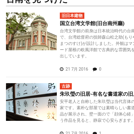
旧日本建物
国立台湾文学館(旧台南州廳)
台湾文学館の前身は日本統治時代の台
で、台湾総督府の技師森山松之助(もり
まつのすけ)が設計しました。外観はマ
ード屋根の欧風洋館で古典的な雰囲気
出しています。
21 7月 2016
0
古跡
朱玖瑩の旧居-有名な書道家の旧
安平老人と自称した朱玖瑩は当代言体
家です。素朴な部屋では素晴らしい書
品が展示され、壁一面ので「顔体心経
う作品を見ると、静寂で心安らぎます
21 7月 2016
1