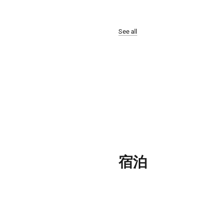
See all
-涼感ひん
パノラマのよう
夜市は台南一の規模
公園を見る-デ
る夜市です
ックの最適な場
宿泊
老林居 Rolling Inn ─
督府の技師森山松之助(もりやま
できるところ
欧風洋館で古典的な雰囲気を醸し
20 10月 2014
0