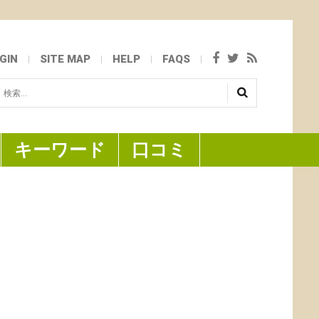
GIN
SITE MAP
HELP
FAQS
検
...
キーワード
口コミ
の葉を使い、月桃の独特