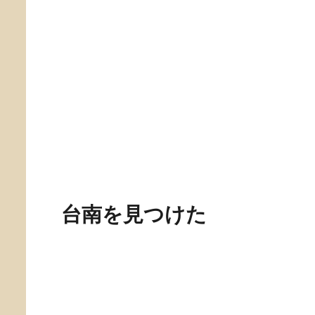
膳
り
ー
の
ま
か
黄火木舊台味冰店
香
し
き
やりスイーツ
り
た
氷
林默娘公園 ─ 美しい安平
花園
港が見える公園
を誇
台南を見つけた
国立台湾文学館(旧台南州廳)
台湾文学館の前身は日本統治時代の台南州庁で、台湾総
まつのすけ)が設計しました。外観はマンサード屋根の
出しています。