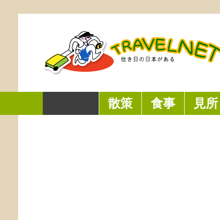
付
得
北
し
る
年
禾
き
な
部
た
台
間
園
デ
牛
料
初
湾
木
古
パ
肉
理
の
の
に
味
ー
料
の
神
伝
包
梅
ト
理
店
社
ホーム
散策
食事
見所
統
ま
鋪
的
れ
府
─
な
た
城
台
文
19
牛
湾
化
世
肉
産
裕
教
紀
湯
高
成