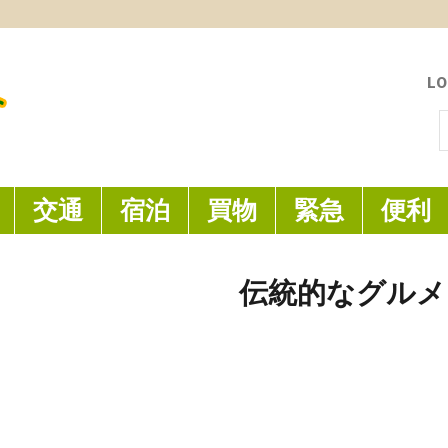
LO
索
交通
宿泊
買物
緊急
便利
伝統的なグルメ
圓環頂粽子 ─ 台東産の月桃
な香がします
20 10月 2014
0