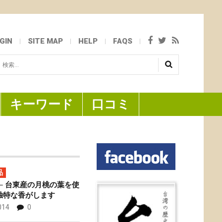
GIN
SITE MAP
HELP
FAQS
検
...
キーワード
口コミ
品
─ 台東産の月桃の葉を使
独特な香がします
014
0