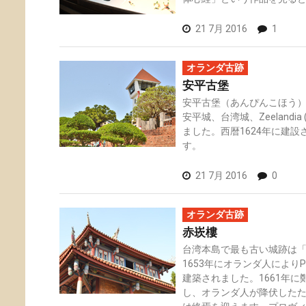
21 7月 2016
1
オランダ古跡
安平古堡
安平古堡（あんぴんこほう）は旧
安平城、台湾城、Zeelandi
ました。西暦1624年に建
す。
21 7月 2016
0
オランダ古跡
赤崁樓
台湾本島で最も古い城跡は「
1653年にオランダ人によりPro
建築されました。1661年
し、オランダ人が降伏した