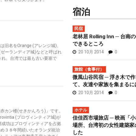
宿泊
民宿
老林居 Rolling Inn ─
できるところ
名をOrange (アレンジ城)、
20 10月 2014
0
a (ゼーランディア城)などと呼ばれ
設され、台湾では最も古い要塞で
旅館（食事付）
微風山谷民宿 ─ 浮き木で
て、友達や家族を集まるに
20 10月 2014
0
ホテル
赤カン楼(せきかんろう)」です。
佳佳西市場旅店 ─ 映画「
vintia (プロヴィンティア城)が
に鄭成功はプロヴィンティアを占拠
場所、台湾初の女性建築家
ため３８年間続いたオランダ統治
した