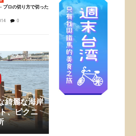
─ プロの切り方で切った
014
0
な綺麗な海岸
ート、ピクニ
所