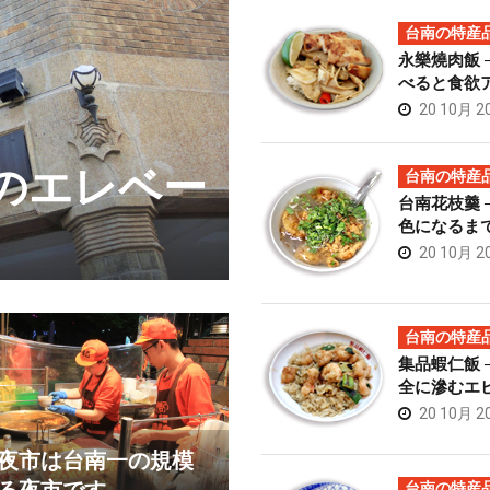
台南の特産
永樂燒肉飯 
べると食欲
20 10月 2
初のエレベー
榮吉炒牛肉
台南の特産
台南花枝羹 
肉料理
色になるま
20 10月 2
台南の特産
集品蝦仁飯 
全に滲むエ
20 10月 2
夜市は台南一の規模
台南の特産