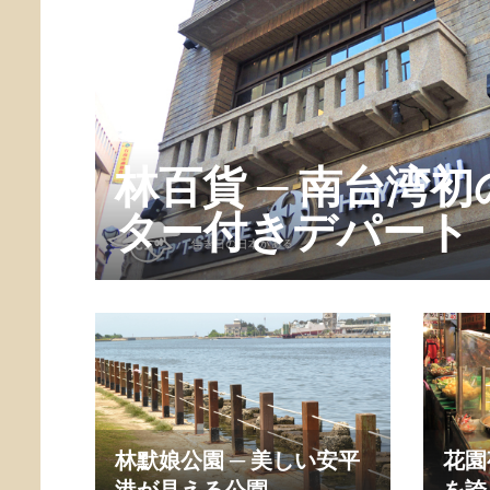
林百貨 ─ 南台湾
ター付きデパート
林默娘公園 ─ 美しい安平
花園