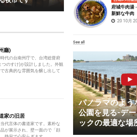
る夜市です
府城牛肉湯 
新鮮な牛肉
20 10月 2
See all
州廳)
治時代の台南州庁で、台湾総督府
まつのすけ)が設計しました。外観
館で古典的な雰囲気を醸し出して
パノラマのよう
公園を見る-デ
道家の旧居
ックの最適な場
は当代言体の書道家です。素朴な
作品が展示され、壁一面ので「顔
と、静寂で心安らぎます。