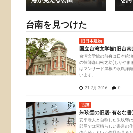
港が見える公園
を誇
台南を見つけた
旧日本建物
国立台湾文学館(旧台南
台湾文学館の前身は日本統
の技師森山松之助(もりやま
はマンサード屋根の欧風洋
います。
21 7月 2016
0
古跡
朱玖瑩の旧居-有名な書
安平老人と自称した朱玖瑩
部屋では素晴らしい書道の
体心経」という作品を見る