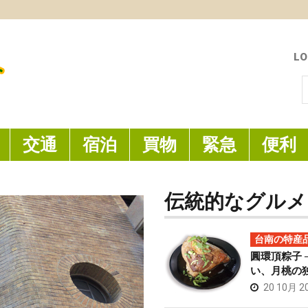
LO
索
交通
宿泊
買物
緊急
便利
伝統的なグルメ
台南の特産
圓環頂粽子 
い、月桃の
20 10月 2