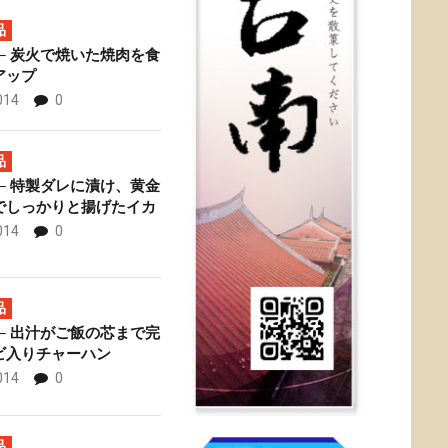
品
─ 炭火で焼いた焼肉を食
アップ
014
0
專賣店 ─ お得な牛
佟
品
─ 特製ダレに漬け、黄金
でしっかりと揚げたイカ
014
0
品
─ 出汁がご飯の芯まで完
ビ入りチャーハン
014
0
品